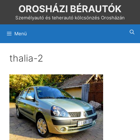
Kilépés
OROSHÁZI BÉRAUTÓK
a
Személyautó és teherautó kölcsönzés Orosházán
tartalomba
Menü
thalia-2