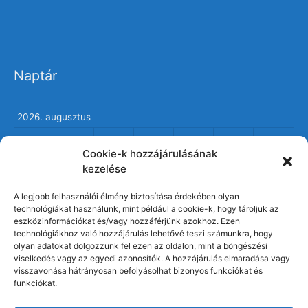
Naptár
2026. augusztus
h
K
s
c
p
s
v
Cookie-k hozzájárulásának
1
2
kezelése
3
4
5
6
7
8
9
A legjobb felhasználói élmény biztosítása érdekében olyan
technológiákat használunk, mint például a cookie-k, hogy tároljuk az
10
11
12
13
14
15
16
eszközinformációkat és/vagy hozzáférjünk azokhoz. Ezen
technológiákhoz való hozzájárulás lehetővé teszi számunkra, hogy
17
18
19
20
21
22
23
olyan adatokat dolgozzunk fel ezen az oldalon, mint a böngészési
viselkedés vagy az egyedi azonosítók. A hozzájárulás elmaradása vagy
24
25
26
27
28
29
30
visszavonása hátrányosan befolyásolhat bizonyos funkciókat és
funkciókat.
31