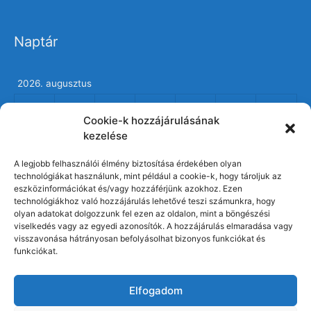
Naptár
2026. augusztus
h
K
s
c
p
s
v
Cookie-k hozzájárulásának
1
2
kezelése
3
4
5
6
7
8
9
A legjobb felhasználói élmény biztosítása érdekében olyan
technológiákat használunk, mint például a cookie-k, hogy tároljuk az
10
11
12
13
14
15
16
eszközinformációkat és/vagy hozzáférjünk azokhoz. Ezen
technológiákhoz való hozzájárulás lehetővé teszi számunkra, hogy
17
18
19
20
21
22
23
olyan adatokat dolgozzunk fel ezen az oldalon, mint a böngészési
viselkedés vagy az egyedi azonosítók. A hozzájárulás elmaradása vagy
24
25
26
27
28
29
30
visszavonása hátrányosan befolyásolhat bizonyos funkciókat és
funkciókat.
31
Elfogadom
« jún