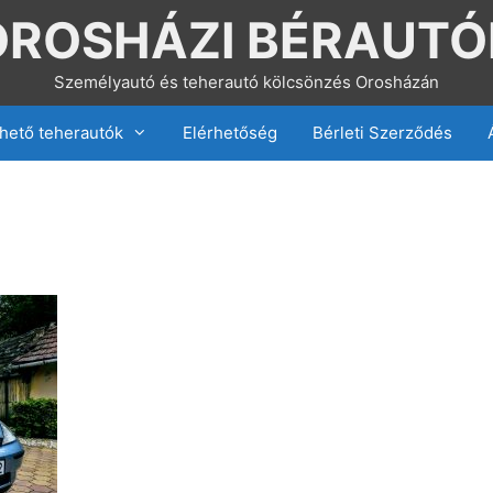
OROSHÁZI BÉRAUTÓ
Személyautó és teherautó kölcsönzés Orosházán
hető teherautók
Elérhetőség
Bérleti Szerződés