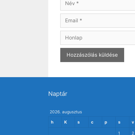
Email
Honlap
Naptár
2026. augusztus
h
K
s
c
p
s
v
1
2